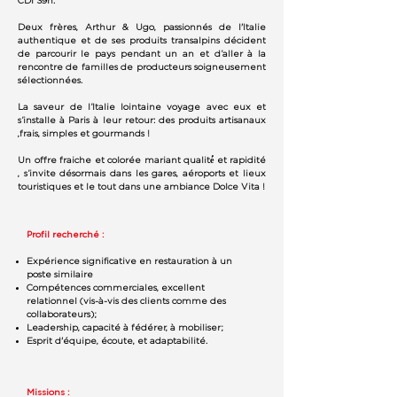
CDI 39h.
Deux frères, Arthur & Ugo, passionnés de l'Italie
authentique et de ses produits transalpins décident
de parcourir le pays pendant un an et d’aller à la
rencontre de familles de producteurs soigneusement
sélectionnées.
La saveur de l’Italie lointaine voyage avec eux et
s’installe à Paris à leur retour: des produits artisanaux
,frais, simples et gourmands !
Un offre fraiche et colorée mariant qualité́ et rapidité
, s’invite désormais dans les gares, aéroports et lieux
touristiques et le tout dans une ambiance Dolce Vita !
Profil recherché :
Expérience significative en restauration à un
poste similaire
Compétences commerciales, excellent
relationnel (vis-à-vis des clients comme des
collaborateurs);
Leadership, capacité à fédérer, à mobiliser;
Esprit d'équipe, écoute, et adaptabilité.
Missions :