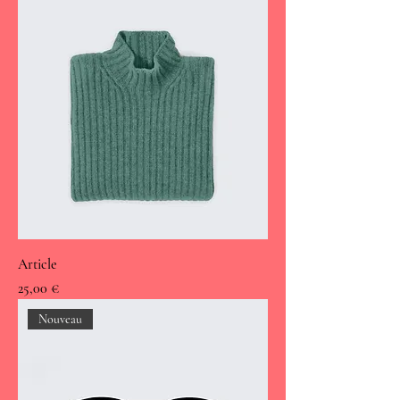
Article
Prix
25,00 €
Nouveau