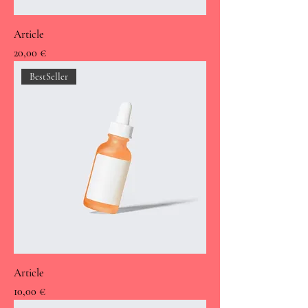
Article
Prix
20,00 €
BestSeller
Article
Prix
10,00 €